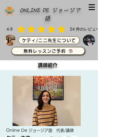
ONLINE DE ジョージア
語
4.8
24
件のレビュー
平均評価 4.8 /5, 全評価： 24 件, 件のレビュー
ケティ/ニニ先生について
無料レッスンご予約
​講師紹介
Online De ジョージア語 代表/講師