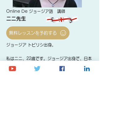
Online De ジョージア語 講師
ニニ先生
無料レッスンを予約する
ジョージア トビリシ出身​。
私はニニ、22歳です。ジョージア出身で、日本
には1年間留学した経験があります。その間に
日本の文化や文学に触れ、日本の小説や詩が大
好きになりました。本を通して、その国の考え
方や価値観を知ることができるところが魅力だ
と思っています。
私のレッスンは、教科書だけでなく日常会話や
ジョージアの音楽、映画、食文化も取り入れ、
楽しく実践的に学べるようにしています。質問
や意見交換も大歓迎です。一緒に話したり考え
たりすることで、学ぶ楽しさがさらに広がりま