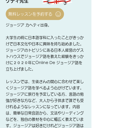
ケティ先生
無料レッスンを予約する
ジョージア カヘティ出身​。
​
​大学生の時に日本語学科に入ったことがきっか
けで日本文化や日本に興味を持ち始めました。
ジョージアのトビリシにある日本人経営のゲス
トハウスでジョージア語を教えた経験をきっか
けに２０２０年にOnline De ジョージア語を
立ち上げました。
レッスンでは、生徒さんの関心に合わせて楽し
くジョージア語を学べるよう心がけています。
ジョージアに旅行を予定している方、言語の勉
強が好きな方など、大人から子供まで誰でも受
けれるようなレッスンになっています。内容
は、簡単な日常会話から、文法やリーディング
などを、独自の教材を中心に幅広く教えていま
す。ジョージアは好きだけれどジョージア語は