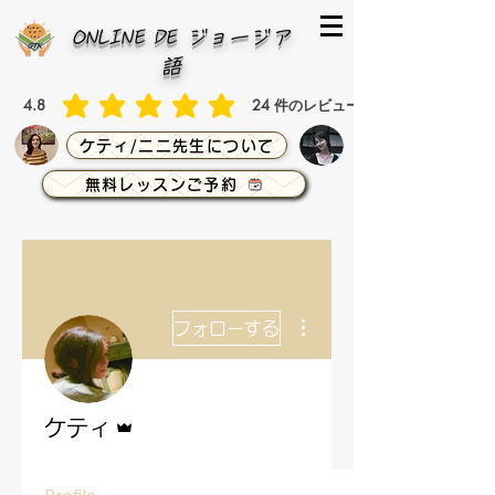
ONLINE DE ジョージア
語
4.8
24
件のレビュー
平均評価 4.8 /5, 全評価： 24 件, 件のレビュー
ケティ/ニニ先生について
無料レッスンご予約
その他
フォローする
管理者
ケティ