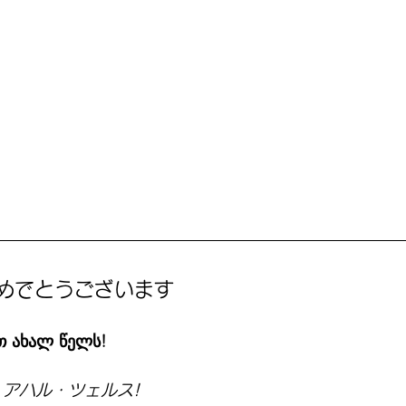
めでとうございます
ახალ წელს!
アハル・ツェルス!