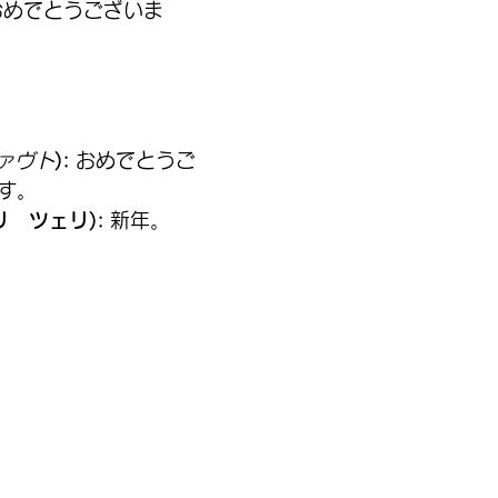
おめでとうございま
ァヴト
):
 おめでとうご
ます。
ハリ　ツェリ):
 新年。