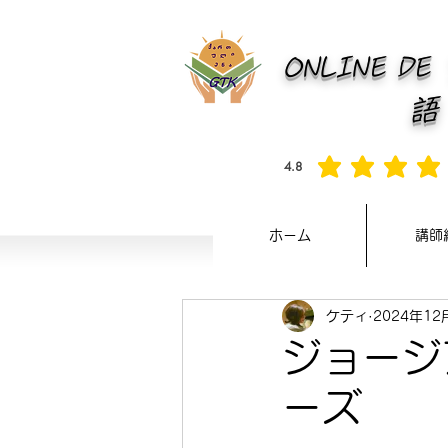
ONLINE D
4.8
平均評価 4.8 /5, 全評価： 2
ホーム
講師
ケティ
2024年12
ジョージ
ーズ