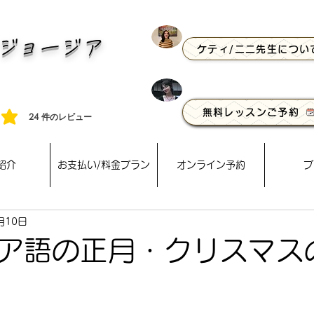
E ジョージア
ケティ/ニニ先生につい
語
無料レッスンご予約
24
件のレビュー
4 件, 件のレビュー
紹介
お支払い/料金プラン
オンライン予約
ブ
月10日
ア語の正月・クリスマス