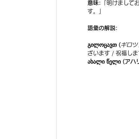
意味:
「明けまして
す。」
語彙の解説:
გილოცავთ (
ギロツ
ざいます / 祝福し
ახალი წელი (ア