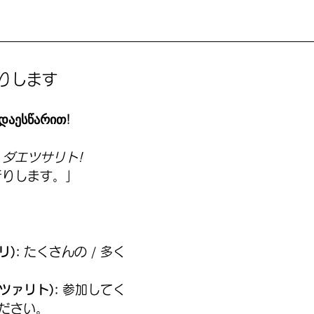
りします
აესწარით!
ダエツサリト!
祈りします。」
リ):
 たくさんの / 多く
スツァリト):
 参加してく
ください。