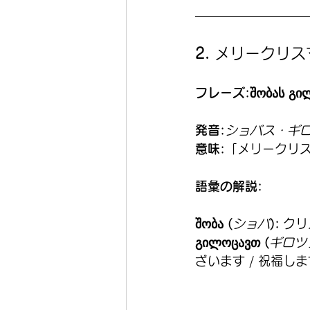
2. 
メリークリス
フレーズ:შობას გილ
発音:
ショバス・ギロ
意味:
「メリークリ
語彙の解説:
შობა (
ショバ
):
 ク
გილოცავთ (
ギロツ
ざいます / 祝福し