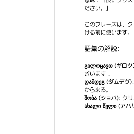
意味：
「良いクリス
ださい。」
このフレーズは、ク
ける前に使います。
語彙の解説:
გილოცავთ (ギロツ
ざいます 。
დამდეგ (ダムデグ):
から来る。
შობა (ショバ):
 ク
ახალი წელი (ア