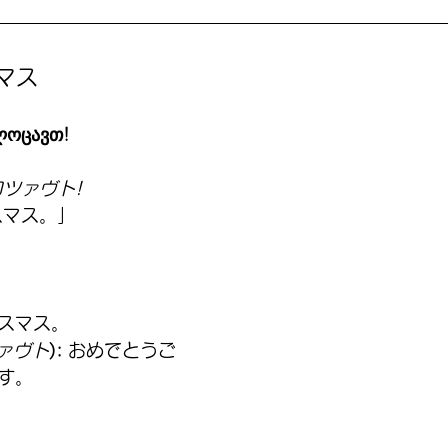
マス
ოცავთ!
ツァヴト!
スマス。」
リスマス。
ァヴト
):
 おめでとうご
ます。