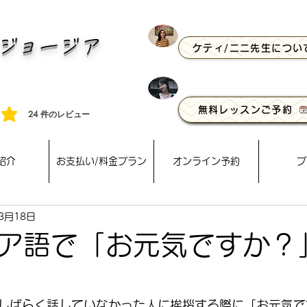
E ジョージア
ケティ/ニニ先生につい
語
無料レッスンご予約
24
件のレビュー
4 件, 件のレビュー
紹介
お支払い/料金プラン
オンライン予約
ブ
3月18日
ア語で「お元気ですか？
しばらく話していなかった人に挨拶する際に「お元気で