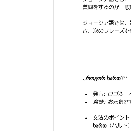
質問をするのが一般
ジョージア語では、
き、次のフレーズを
,,როგორ ხართ?’’
発音: 
ロゴル　ハ
意味: お元気で
文法のポイント
ხართ
（ハルト