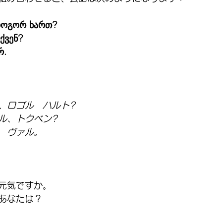
როგორ ხართ?
ქვენ?
რ.
、ロゴル　ハルト?
ル、トクベン?
　ヴァル。
元気ですか。
あなたは？