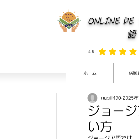
ONLINE D
4.8
平均評価 4.8 /5, 全評価： 2
ホーム
講師
nagiii490
2025年
ジョージ
い方
ジョージア語では、